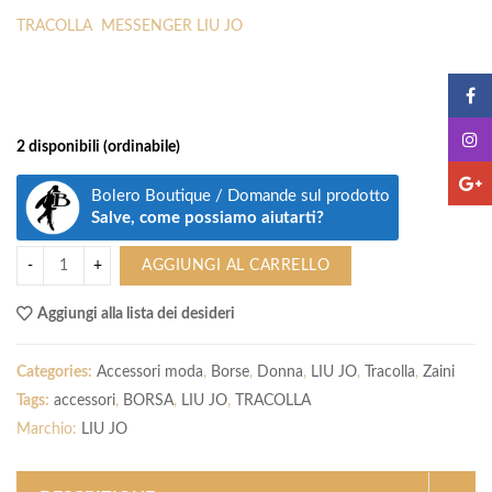
prezzo
prezzo
TRACOLLA MESSENGER LIU JO
originale
attuale
era:
è:
149.00€.
149.00€.
2 disponibili (ordinabile)
Bolero Boutique / Domande sul prodotto
Salve, come possiamo aiutarti?
AGGIUNGI AL CARRELLO
Aggiungi alla lista dei desideri
Categories:
Accessori moda
,
Borse
,
Donna
,
LIU JO
,
Tracolla
,
Zaini
Tags:
accessori
,
BORSA
,
LIU JO
,
TRACOLLA
Marchio:
LIU JO