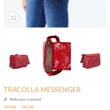
TRACOLLA MESSENGER
Write your comment
Il
Il
149.00
€
134.10
€