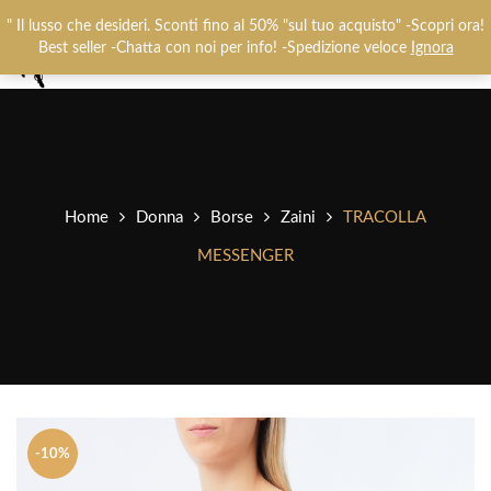
Chiamaci:
+393487719948
-
0825781637
" Il lusso che desideri. Sconti fino al 50% "sul tuo acquisto" -Scopri ora!
0
Best seller -Chatta con noi per info! -Spedizione veloce
Ignora
Home
Donna
Borse
Zaini
TRACOLLA
MESSENGER
-10%