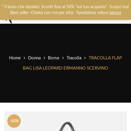
Chiamaci:
+393487719948
-
0825781637
" Il lusso che desideri. Sconti fino al 50% "sul tuo acquisto" -Scopri ora!
0
Best seller -Chatta con noi per info! -Spedizione veloce
Ignora
Home
Donna
Borse
Tracolla
TRACOLLA FLAP
BAG LISA LEOPARD ERMANNO SCERVINO
-10%