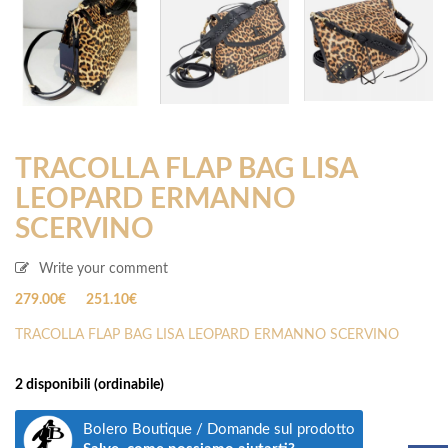
TRACOLLA FLAP BAG LISA
LEOPARD ERMANNO
SCERVINO
Write your comment
Il
Il
279.00
€
251.10
€
prezzo
prezzo
TRACOLLA FLAP BAG LISA LEOPARD ERMANNO SCERVINO
originale
attuale
era:
è:
279.00€.
279.00€.
2 disponibili (ordinabile)
Bolero Boutique / Domande sul prodotto