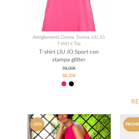
Abbigliamento Donna
,
Donna
,
LIU JO
,
T-shirt e Top
T-shirt LIU JO Sport con
stampa glitter
98.00
€
88.20
€
RE
-30%
PROMO