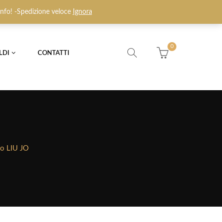
Login / Register
Wishlist (0)
 info! -Spedizione veloce
Ignora
0
LDI
CONTATTI
go LIU JO