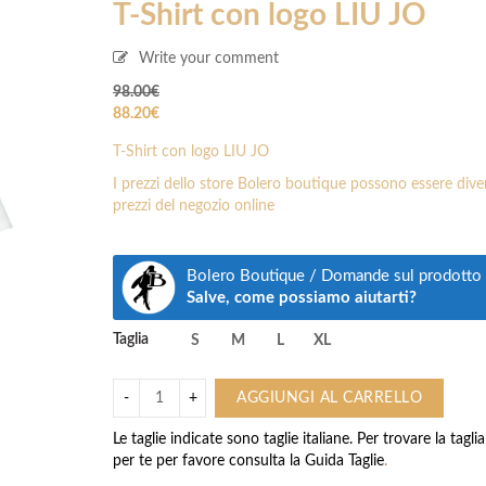
T-Shirt con logo LIU JO
Write your comment
98.00
€
88.20
€
T-Shirt con logo LIU JO
I prezzi dello store Bolero boutique possono essere diver
prezzi del negozio online
Bolero Boutique / Domande sul prodotto
Salve, come possiamo aiutarti?
Taglia
S
M
L
XL
AGGIUNGI AL CARRELLO
Le taglie indicate sono taglie italiane. Per trovare la tagli
per te per favore consulta la
Guida Taglie
.