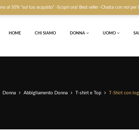
 fino al 50% "sul tuo acquisto" -Scopri ora! Best seller -Chatta con noi per
HOME
CHI SIAMO
DONNA
UOMO
SA
Donna
Abbigliamento Donna
T-shirt e Top
T-Shirt con lo