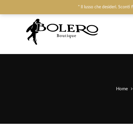
Chiamaci:
+393487719948
-
0825781637
" Il lusso che desideri. Sconti
Home