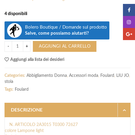
originale
attuale
era:
è:
129.00€.
129.00€.
4 disponibili
Bolero Boutique / Domande sul prodotto
Salve, come possiamo aiutarti?
AGGIUNGI AL CARRELLO
Aggiungi alla lista dei desideri
Categories:
Abbigliamento Donna
,
Accessori moda
,
Foulard
,
LIU JO
,
stola
Tags:
Foulard
DESCRIZIONE
N. ARTICOLO
2A3015 T0300 72627
colore Lampone light