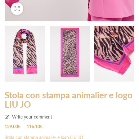
Stola con stampa animalier e logo
LIU JO
Write your comment
Il
Il
129.00
€
116.10
€
prezzo
prezzo
Stola con stampa animalier e logo LIU JO