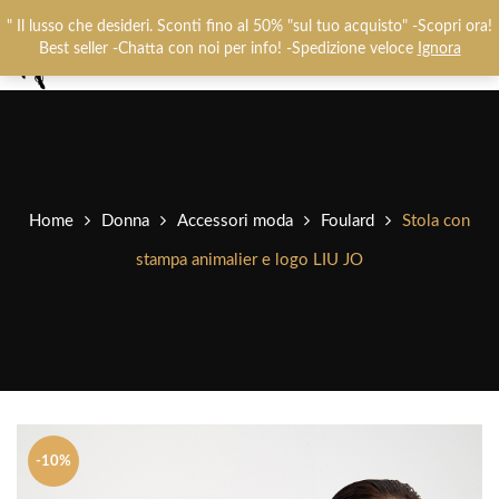
Chiamaci:
+393487719948
-
0825781637
" Il lusso che desideri. Sconti fino al 50% "sul tuo acquisto" -Scopri ora!
0
Best seller -Chatta con noi per info! -Spedizione veloce
Ignora
Home
Donna
Accessori moda
Foulard
Stola con
stampa animalier e logo LIU JO
-10%