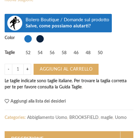
nuova stagione
Bolero Boutique / Domande sul prodotto
Salve, come possiamo aiutarti?
Color
Taglie
52
54
56
58
46
48
50
AGGIUNGI AL CARRELLO
Le taglie indicate sono taglie italiane. Per trovare la taglia corretta
per te per favore consulta la
Guida Taglie
.
Aggiungi alla lista dei desideri
Categories:
Abbigliamento Uomo
,
BROOKSFIELD
,
maglie
,
Uomo