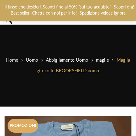
Chiamaci:
+393487719948
-
0825781637
" Il lusso che desideri. Sconti fino al 50% "sul tuo acquisto" -Scopri ora!
0
Best seller -Chatta con noi per info! -Spedizione veloce
Ignora
Home
Uomo
Abbigliamento Uomo
maglie
Maglia
girocollo BROOKSFIELD uomo
PROMOZIONI