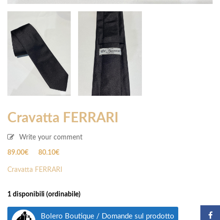
Cravatta FERRARI
Write your comment
Il
Il
89.00
€
80.10
€
prezzo
prezzo
Cravatta FERRARI
originale
attuale
era:
è:
89.00€.
89.00€.
1 disponibili (ordinabile)
Bolero Boutique / Domande sul prodotto