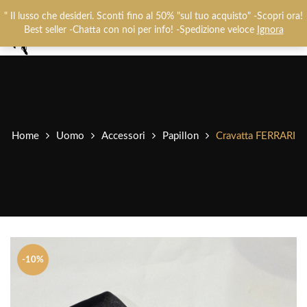
Chiamaci:
+393487719948
-
0825781637
" Il lusso che desideri. Sconti fino al 50% "sul tuo acquisto" -Scopri ora!
0
Best seller -Chatta con noi per info! -Spedizione veloce
Ignora
Home
Uomo
Accessori
Papillon
Cravatta FERRARI
-10%