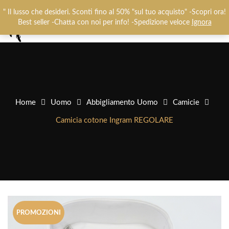
Chiamaci:
+393487719948
-
0825781637
" Il lusso che desideri. Sconti fino al 50% "sul tuo acquisto" -Scopri ora!
0
Best seller -Chatta con noi per info! -Spedizione veloce
Ignora
Home
Uomo
Abbigliamento Uomo
Camicie
Camicia cotone Ingram REGOLARE
PROMOZIONI