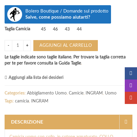
Bolero Boutique / Domande sul prodotto
Salve, come possiamo aiutarti?
Taglia Camicia
45
46
43
44
AGGIUNGI AL CARRELLO
Le taglie indicate sono taglie italiane. Per trovare la taglia corretta
per te per favore consulta la
Guida Taglie
.
Aggiungi alla lista dei desideri
Categories:
Abbigliamento Uomo
,
Camicie
,
INGRAM
,
Uomo
Tags:
camicia
,
INGRAM
DESCRIZIONE
Camicia uomo con collo in cotone armaturato, COLLO