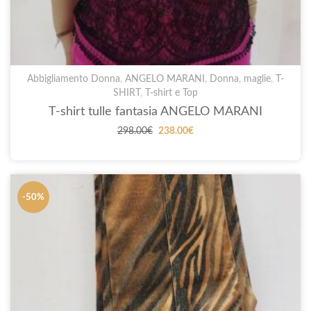
Abbigliamento Donna
,
ANGELO MARANI
,
Donna
,
maglie
,
T-
SHIRT
,
T-shirt e Top
T-shirt tulle fantasia ANGELO MARANI
Il
Il
298.00
€
238.00
€
prezzo
prezzo
originale
attuale
era:
è:
298.00€.
238.00€.
-50%