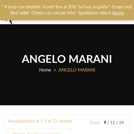
Chiamaci:
+393487719948
-
0825781637
" Il lusso che desideri. Sconti fino al 50% "sul tuo acquisto" -Scopri ora!
0
Best seller -Chatta con noi per info! -Spedizione veloce
Ignora
ANGELO MARANI
Home
ANGELO MARANI
Visualizzazione di 1-9 di 73 risultati
Show
9
12
24
Prezzo:
dal