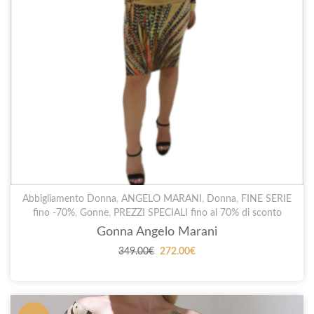
Abbigliamento Donna
,
ANGELO MARANI
,
Donna
,
FINE SERIE
fino -70%
,
Gonne
,
PREZZI SPECIALI fino al 70% di sconto
Gonna Angelo Marani
Il
Il
349.00
€
272.00
€
prezzo
prezzo
originale
attuale
era:
è: