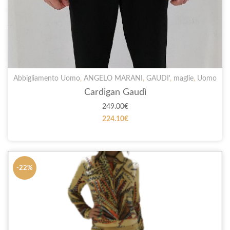
Abbigliamento Uomo
,
ANGELO MARANI
,
GAUDI'
,
maglie
,
Uomo
Cardigan Gaudì
249.00
€
224.10
€
-22%