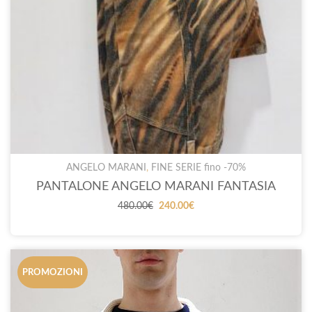
ANGELO MARANI
,
FINE SERIE fino -70%
PANTALONE ANGELO MARANI FANTASIA
Il
Il
480.00
€
240.00
€
prezzo
prezzo
originale
attuale
era:
è:
480.00€.
240.00€.
PROMOZIONI