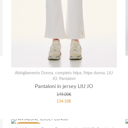
Abbigliamento Donna
,
completo felpa
,
Felpe donna
,
LIU
JO
,
Pantaloni
Pantaloni in jersey LIU JO
149.00
€
134.10
€