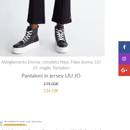
Abbigliamento Donna
,
completo felpa
,
Felpe donna
,
LIU
JO
,
maglie
,
Pantaloni
Pantaloni in jersey LIU JO
149.00
€
134.10
€