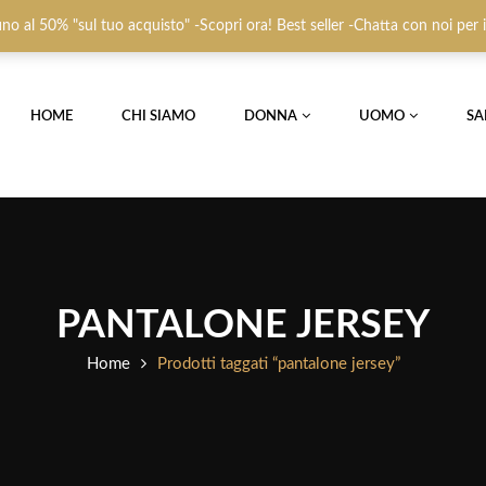
 fino al 50% "sul tuo acquisto" -Scopri ora! Best seller -Chatta con noi per
HOME
CHI SIAMO
DONNA
UOMO
SA
PANTALONE JERSEY
Home
Prodotti taggati “pantalone jersey”