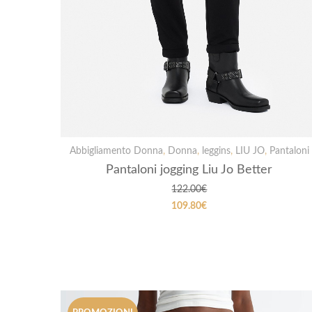
Abbigliamento Donna
,
Donna
,
leggins
,
LIU JO
,
Pantaloni
Pantaloni jogging Liu Jo Better
122.00
€
109.80
€