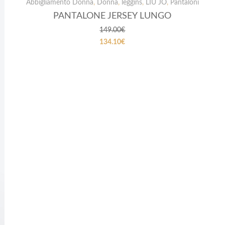
PROMOZIONI
Abbigliamento Donna
,
Donna
,
leggins
,
LIU JO
,
Pantaloni
PANTALONE JERSEY LUNGO
149.00
€
134.10
€