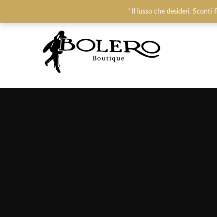
Chiamaci:
+393487719948
-
0825781637
" Il lusso che desideri. Sconti