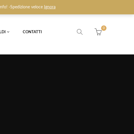
Login / Register
Wishlist (0)
 info! -Spedizione veloce
Ignora
0
LDI
CONTATTI