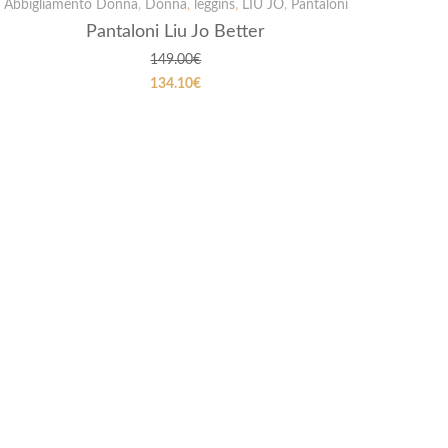
PROMOZIONI
Abbigliamento Donna
,
Donna
,
leggins
,
LIU JO
,
Pantaloni
Pantaloni Liu Jo Better
149.00
€
134.10
€