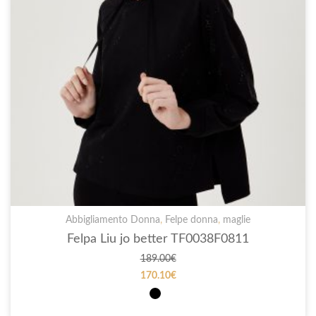
Abbigliamento Donna
,
Felpe donna
,
maglie
Felpa Liu jo better TF0038F0811
189.00
€
170.10
€