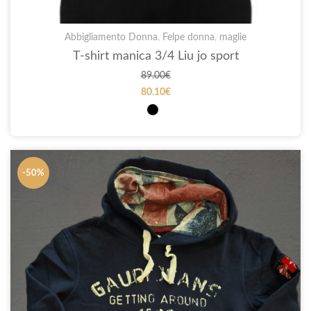
Abbigliamento Donna
,
Felpe donna
,
maglie
T-shirt manica 3/4 Liu jo sport
89.00
€
80.10
€
-50%