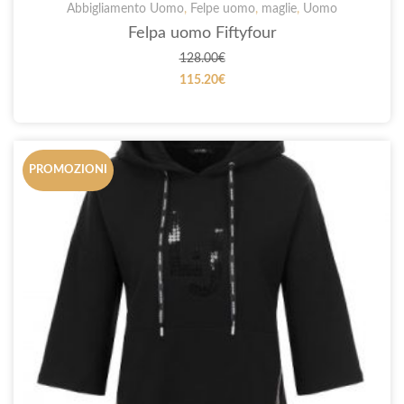
Abbigliamento Uomo
,
Felpe uomo
,
maglie
,
Uomo
Felpa uomo Fiftyfour
128.00
€
115.20
€
PROMOZIONI