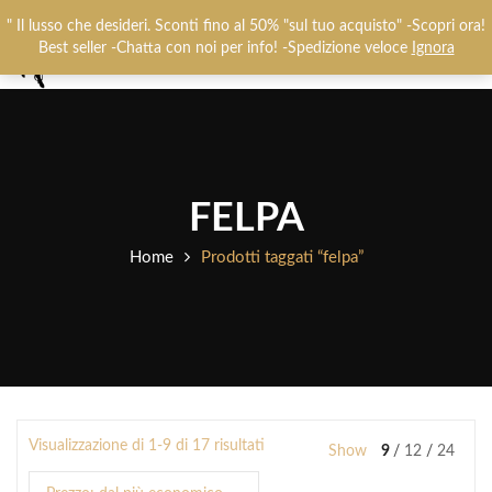
Chiamaci:
+393487719948
-
0825781637
" Il lusso che desideri. Sconti fino al 50% "sul tuo acquisto" -Scopri ora!
0
Best seller -Chatta con noi per info! -Spedizione veloce
Ignora
FELPA
Home
Prodotti taggati “felpa”
Visualizzazione di 1-9 di 17 risultati
Show
9
12
24
Prezzo:
dal