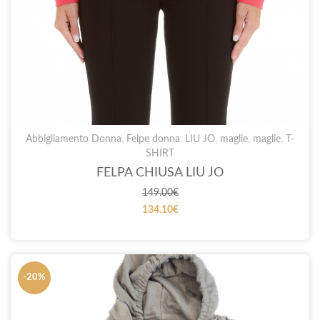
Abbigliamento Donna
,
Felpe donna
,
LIU JO
,
maglie
,
maglie
,
T-
SHIRT
FELPA CHIUSA LIU JO
149.00
€
134.10
€
-20%